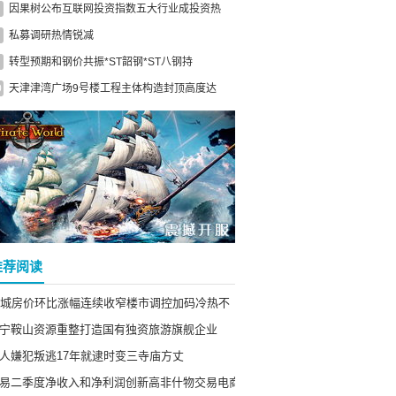
因果树公布互联网投资指数五大行业成投资热
私募调研热情锐减
转型预期和钢价共振*ST韶钢*ST八钢持
0
天津津湾广场9号楼工程主体构造封顶高度达
推荐阅读
0城房价环比涨幅连续收窄楼市调控加码冷热不
宁鞍山资源重整打造国有独资旅游旗舰企业
人嫌犯叛逃17年就逮时变三寺庙方丈
易二季度净收入和净利润创新高非什物交易电商