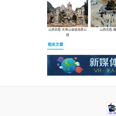
山西名胜-天脊山省级地质公
山西名胜-
园
相关文章