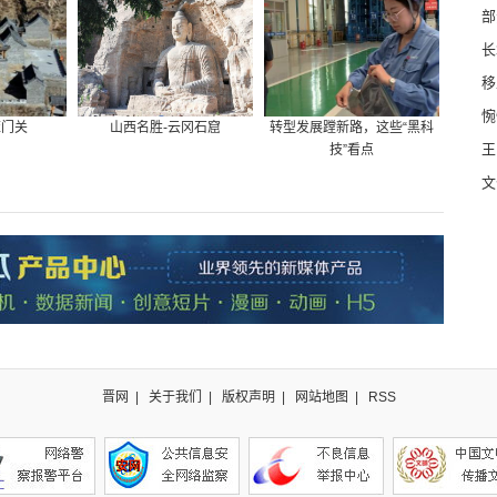
部
长
移
惋
雁门关
山西名胜-云冈石窟
转型发展蹚新路，这些“黑科
王
技”看点
文
晋网
|
关于我们
|
版权声明
|
网站地图
|
RSS