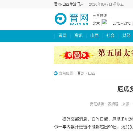
晋网-山西生活门户
2026年8月7日 星期五
三晋热线
晋网
资讯
山西
社会
财经
当前位置：
晋网
>
山西
厄瓜
责任编辑：苏婉蓉 来源：
据外交部消息，自昨日起，厄瓜多尔对
尔一年内累计逗留不能够超出90日，汤加免