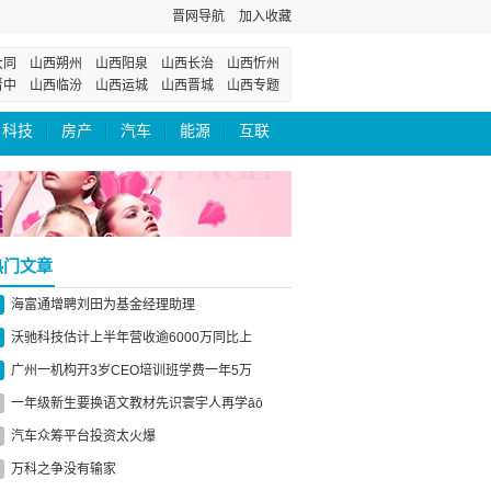
晋网导航
加入收藏
大同
山西朔州
山西阳泉
山西长治
山西忻州
晋中
山西临汾
山西运城
山西晋城
山西专题
科技
房产
汽车
能源
互联
热门文章
海富通增聘刘田为基金经理助理
沃驰科技估计上半年营收逾6000万同比上
广州一机构开3岁CEO培训班学费一年5万
一年级新生要换语文教材先识寰宇人再学āō
汽车众筹平台投资太火爆
万科之争没有输家