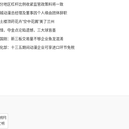
分地区杠杆比例收紧监管政策料将一致
城动漫总经理及董事因个人缘由团体辞职
土楼顶莳花卉“空中花圃”美了兰州
惜，夺金点沦陷遗憾，三大球皆墨
国刚：新三板交易量不够企业鱼龙混淆
化部：十三五期间动漫企业可享进口环节免税