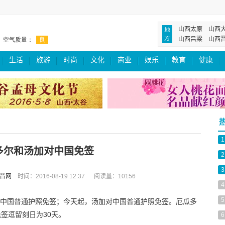
山西太原
山西
山西吕梁
山西
生活
旅游
时尚
文化
商业
娱乐
教育
健康
1
多尔和汤加对中国免签
2
3
晋网
时间：2016-08-19 12:37 阅读量：10156
4
5
中国普通护照免签；今天起，汤加对中国普通护照免签。厄瓜多
签逗留刻日为30天。
6