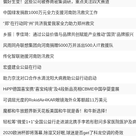
偏好生变！这些公司被券商密集调研，重点关注四大赛道
中国绿发捐款1000万元全力支援河南防汛救灾工作
“郑”在行动同“州”共济我爱我家全力助力郑州救灾
乡振｜李佳琦：通过公益价值与品牌共创赋能产业推动“国货”品牌振兴
风雨同舟联想集团向河南捐赠5000万并派出500人IT救援队
传化智联驰援河南防汛救灾
宏盛建业公益在行动
助力京沈对口合作水滴沈阳大病救助公益行动启动
HiPP德国喜宝携“喜宝纯境”及4段新品亮相CBME中国孕婴童展
可调屈光度的RokidAir4KAR眼镜海外众筹额超11万美元
魔都和牛放题界新天花板美国和牛就是香！和牛新选择！
轻松筹“微爱1+1”全国公益行走进湖北携手李若彤慰问多家医院医护及
2020欧洲杯即将落幕,除湿又好眠,球迷是否get了科龙空调的奇效