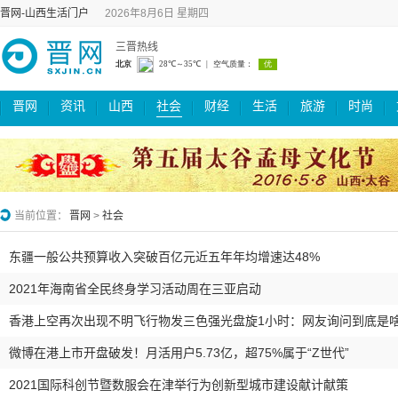
晋网-山西生活门户
2026年8月6日 星期四
三晋热线
晋网
资讯
山西
社会
财经
生活
旅游
时尚
当前位置：
晋网
>
社会
东疆一般公共预算收入突破百亿元近五年年均增速达48%
2021年海南省全民终身学习活动周在三亚启动
香港上空再次出现不明飞行物发三色强光盘旋1小时：网友询问到底是
微博在港上市开盘破发！月活用户5.73亿，超75%属于“Z世代”
2021国际科创节暨数服会在津举行为创新型城市建设献计献策