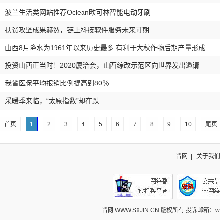
波兰生活类网站推荐Oclean欧可林智能电动牙刷
扶贫攻坚成果赫然，链上科技软件服务未来可期
山西8月降水为1961年以来历史最多 有利于大秋作物后期产量形成
投资山西正当时！2020厦洽会，山西综改示范区向世界发出邀请
我省医保平均报销比例提高到80％
采暖季来临，“太原指数”却在跌
首页
1
2
3
4
5
6
7
8
9
10
尾页
晋网
|
关于我们
晋网 WWW.SXJIN.CN 版权所有 投诉邮箱：webcont@