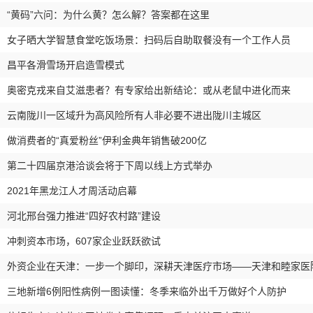
“黄码”六问：为什么黄？怎么解？答案都在这里
女子晒大学智慧食堂吃饭场景：扫码后自助取餐没有一个工作人员
昌平各滑雪场开启造雪模式
奥密克戎来自艾滋患者？有专家给出新结论：或从老鼠中进化而来
云南陇川一区域升为高风险所有人非必要不进出陇川主城区
做消费者的“真爱粉丝”伊利金典年销售破200亿
第二十四届京港洽谈会将于下周以线上方式举办
2021年黑龙江人才周活动启幕
河北邢台强力推进“四好农村路”建设
冲刺资本市场，607家企业跃跃欲试
外资企业在天津：一步一个脚印，深耕天津医疗市场——天津和睦家医院
三地新增6例阳性病例一图读懂：冬季来临外出千万做好个人防护