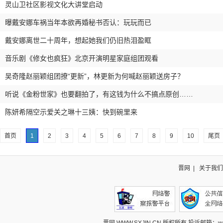
灵山卫社区影视文化大讲堂启动
曝戴安娜车祸当年本欲再婚秘书否认：玩玩而已
戴安娜离世二十周年，想起她我们仍旧热泪盈眶
音乐剧《修女也疯狂》北京开演明星家庭组团观看
吴奇隆赵丽颖组团撩“更新”，林更新为何喊赵丽颖送房子？
听说《金粉世家》也要翻拍了，有这钱为什么不搞点原创……
陈妍希隔空示爱关之琳十三姨：快到碗里来
首页
1
2
3
4
5
6
7
8
9
10
尾页
晋网
|
关于我们