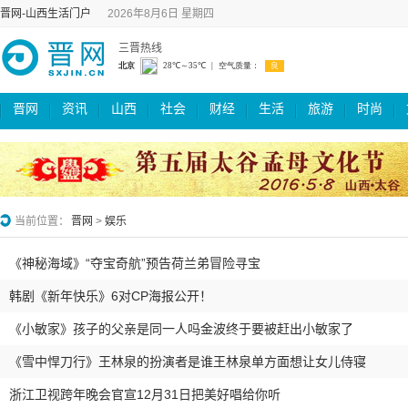
晋网-山西生活门户
2026年8月6日 星期四
三晋热线
晋网
资讯
山西
社会
财经
生活
旅游
时尚
当前位置：
晋网
>
娱乐
《神秘海域》“夺宝奇航”预告荷兰弟冒险寻宝
韩剧《新年快乐》6对CP海报公开！
《小敏家》孩子的父亲是同一人吗金波终于要被赶出小敏家了
《雪中悍刀行》王林泉的扮演者是谁王林泉单方面想让女儿侍寝
浙江卫视跨年晚会官宣12月31日把美好唱给你听