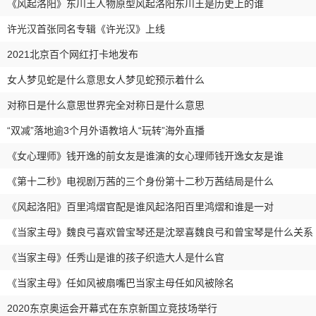
《风起洛阳》东川王人物原型风起洛阳东川王是历史上的谁
许光汉首张同名专辑《许光汉》上线
2021北京百个网红打卡地发布
女人梦见蛇是什么意思女人梦见蛇预示着什么
对称日是什么意思世界完全对称日是什么意思
“双减”落地逾3个月外语教培人“玩转”海外直播
《女心理师》钱开逸的前女友是谁演的女心理师钱开逸女友是谁
《第十二秒》电视剧万茜的三个身份第十二秒万茜结局是什么
《风起洛阳》百里鸿熠官配是谁风起洛阳百里鸿熠和谁是一对
《当家主母》魏良弓喜欢曾宝琴还是沈翠喜魏良弓和曾宝琴是什么关系
《当家主母》任秀山是谁的孩子织造大人是什么官
《当家主母》任如风被扇嘴巴当家主母任如风被除名
2020东京奥运会开幕式在东京新国立竞技场举行