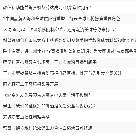
颜值和功能并驾齐驱艾芬达成为业绩“常胜冠军”
?中国品牌入海和全球供应链重塑，行云全球汇将扮演重要角色
人均55元起！顶流乐队随机空降，还有潮流美味等你来打卡！
科普视频创作国际大赛上线系列培训视频手把手教你成为科普视频创作
院士专家走进广州津虹YY直播间科普防疫知识，为大家讲述“抗疫那些事
明星抖音带货又有名场面，王力宏宠粉直播刮胡子
王力宏解锁带货主播身份亮相抖音直播，惊喜首秀引发全网关注
阳光杯第二届环境摄影展开展
《缩身》发先导预告达蒙太小夫妻生活不和谐？
尹正《我们的征途》非洲洒泪关爱公益为野护发声
宋城演艺直播红利难再续
韩雪《醉玲珑》绝处逢生力争清白桃殀昔邪终遇