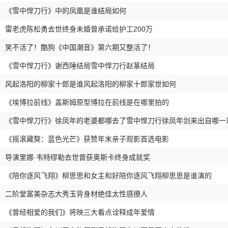
《雪中悍刀行》中的凤凰是谁结局如何
雷老虎陈松勇去世终身未婚曾承诺给护工200万
笑不活了！酷狗《中国潮音》第六期又整活了！
《雪中悍刀行》谢西陲结局雪中悍刀行赵篆结局
风起洛阳的柳家十郎是谁风起洛阳的柳家十郎家世如何
《埃博拉前线》盖斯姆原型博拉在前线是在哪里拍的
《雪中悍刀行》徐凤年的老婆都哪去了雪中悍刀行徐凤年剑来出自哪一
《摇滚藏獒：蓝色光芒》获赞年末亲子观影首选电影
导演里娜·韦特缪勒去世曾获奥斯卡终身成就奖
《陪你逐风飞翔》柳思思和女主和好陪你逐风飞翔柳思思是谁演的
二阶堂富美杂志大秀玉背身材绝佳太性感撩人
《曾经相爱的我们》将映三大看点诠释成年爱情