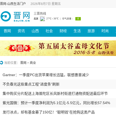
晋网-山西生活门户
2026年8月7日 星期五
三晋热线
晋网
资讯
山西
社会
财经
生活
旅游
时尚
当前位置：
晋网
>
商业
Gartner：一季度PC出货苹果增长迅猛，联想惠普减少
不负春光这些重点工程“进度条”刷新
集中购买分片配送上海普陀区长风新村街道打通物资配送最后环节
紫光国微：预计一季度净利润为5.1亿元-5.5亿元，同比增长57.54%
发行冰点，却有基金募了150亿！“聪明钱”在抢购这类产品