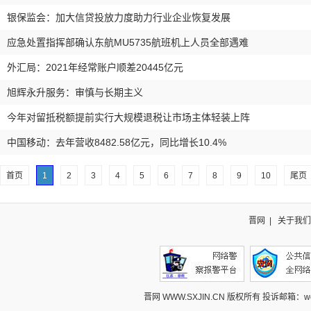
银保监会：加大信贷投放力度助力行业企业恢复发展
应急处置指挥部确认东航MU5735航班机上人员全部遇难
外汇局：2021年经常账户顺差20445亿元
旭辉永升服务：审慎与长期主义
今年对留抵税额提前实行大规模退税让市场主体轻装上阵
中国移动：去年营收8482.58亿元，同比增长10.4%
首页
1
2
3
4
5
6
7
8
9
10
尾页
晋网
|
关于我们
晋网 WWW.SXJIN.CN 版权所有 投诉邮箱：webcont@