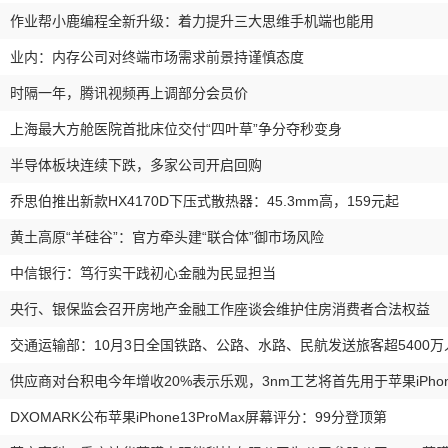
作业帮小鹿编程全新升级：着力提升三大思维手机端也能用
业内：内存公司对终端市场需求前景持谨慎态度
时隔一年，腾讯视频再上调部分会员价
上海最大方舱医院首批床位交付“四叶草”争分夺秒变身
半导体板块连续下跌，多家公司开启回购
乔思伯推出新款HX4170D下压式散热器：45.3mm高，159元起
黄土高原“羊硅谷”：官方牵头建“联合体”御市场风险
中信银行：笃行实干践初心金融为民显担当
央行、银保监会召开房地产金融工作座谈会维护住房消费者合法权益
交通运输部：10月3日全国铁路、公路、水路、民航发送旅客超5400万
供应商对台积电今年增收20%表示乐观，3nm工艺将首先用于苹果iPho
DXOMARK公布苹果iPhone13ProMax屏幕评分：99分登顶第