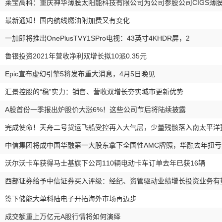
莱宝高科：重庆神华薄膜太阳能科技有限公司为公司参股公司CIGS薄
最新通知！国内航线燃油附加费又有变化
一加即将推出OnePlusTVY1SPro电视：43英寸4KHDR屏，2
鲁银投资2021年营收净利双增长拟10派0.35元
Epic宣布虚幻引擎5将发布重大消息，4月5日晚见
汇景控股的“稳”实力：销售、营收双增长夯实城市更新优势
A股首份一季报出炉股价大涨6%！这些公司节后将陆续披露
完成使命！天舟二号货运飞船受控再入大气层，少量残骸落入南太平洋
中信集团将成中国华融第一大股东拿下全国性AMC牌照，华融去年扭
沃尔沃卡车获得马士基旗下公司110辆电动卡车订单去年已获16辆
西部证券给予中信证券买入评级：经纪、资管驱动业绩增长投资业务有望
签下储能大单科陆电子开拓海外市场再迈步
成交额重上万亿元A股行情将如何演绎