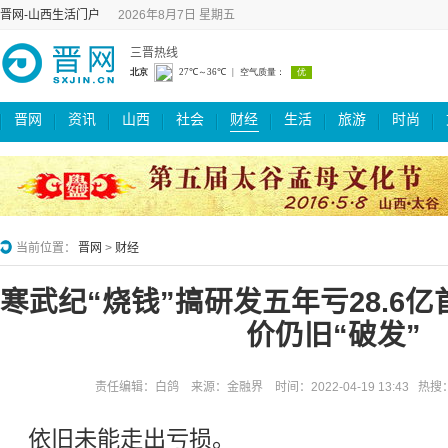
晋网-山西生活门户
2026年8月7日 星期五
三晋热线
晋网
资讯
山西
社会
财经
生活
旅游
时尚
当前位置：
晋网
>
财经
寒武纪“烧钱”搞研发五年亏28.6
价仍旧“破发”
责任编辑：白鸽 来源：金融界 时间：2022-04-19 13:43 热
依旧未能走出亏损。