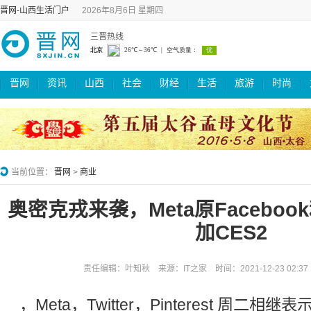
晋网-山西生活门户
2026年8月6日 星期四
三晋热线
晋网
资讯
山西
社会
财经
生活
旅游
时尚
当前位置：
晋网
>
商业
奥密克戎来袭，Meta原Facebook和
加CES2
责任编辑：叶知秋 来源：IT之家 时间：2021-12-23 02:
，Meta，Twitter，Pinterest 周二