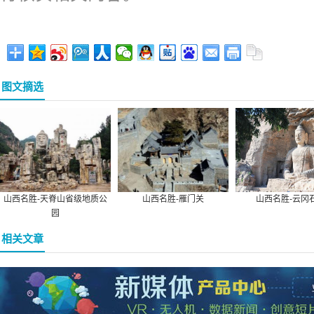
图文摘选
山西名胜-天脊山省级地质公
山西名胜-雁门关
山西名胜-云冈
园
相关文章