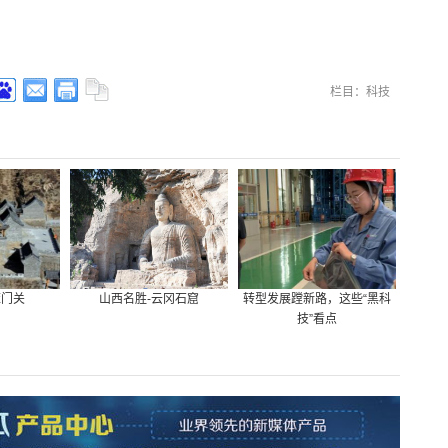
栏目：科技
雁门关
山西名胜-云冈石窟
转型发展蹚新路，这些“黑科
技”看点