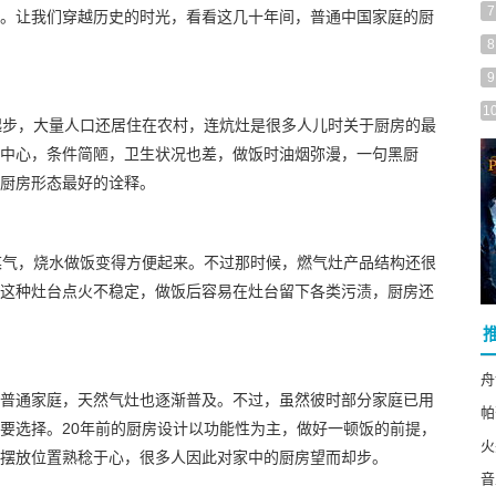
7
。让我们穿越历史的时光，看看这几十年间，普通中国家庭的厨
8
9
1
起步，大量人口还居住在农村，连炕灶是很多人儿时关于厨房的最
中心，条件简陋，卫生状况也差，做饭时油烟弥漫，一句黑厨
厨房形态最好的诠释。
煤气，烧水做饭变得方便起来。不过那时候，燃气灶产品结构还很
这种灶台点火不稳定，做饭后容易在灶台留下各类污渍，厨房还
舟
普通家庭，天然气灶也逐渐普及。不过，虽然彼时部分家庭已用
帕
要选择。20年前的厨房设计以功能性为主，做好一顿饭的前提，
火
摆放位置熟稔于心，很多人因此对家中的厨房望而却步。
音