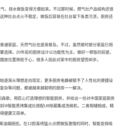
煤气，烧水做饭变得方便起来。不过那时候，燃气灶产品结构还很
这种灶台点火不稳定，做饭后容易在灶台留下各类污渍，厨房还
普通家庭，天然气灶也逐渐普及。不过，虽然彼时部分家庭已用
要选择。20年前的厨房设计以功能性为主，做好一顿饭的前提，
摆放位置熟稔于心，很多人因此对家中的厨房望而却步。
始逐渐从理想走向现实，更多厨房电器被赋予了人性化的便捷设
复杂等问题，都被越来越聪明的厨房一一解决。
园的森歌，用匠心打造理想的智能厨房，并给出一份对中国家庭厨房
好i8智能蒸烤集成灶搭配U8除菌集成洗碗机，二者相辅相成，精
得健康又简单。
远离油烟困扰。在12腔直喷猛火点燃做饭激情的同时，智能变频吸