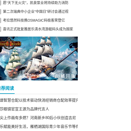
愿“天下无火灾”，凯泉泵业将持续助力消防
第二次瑞典中小企业“中国日”研讨会通过视
考拉悠然科技携OSMAGIC码极客荣登亿
0
喜讯正式批复雅居乐清水湾游艇码头成为国家
推荐阅读
谱智慧仓配以技术驱动快消经销商仓配效率提升
莎眼镜官宣王源为品牌代言人
尖上作画有多燃？河南新乡80后小伙创造吉尼
乐赋能美好生活，雁栖湖国际青少年音乐节等你