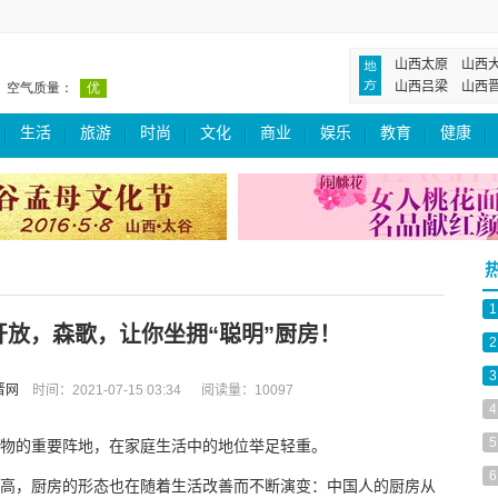
山西太原
山西
山西吕梁
山西
生活
旅游
时尚
文化
商业
娱乐
教育
健康
1
放，森歌，让你坐拥“聪明”厨房！
2
3
晋网
时间：2021-07-15 03:34 阅读量：10097
4
5
物的重要阵地，在家庭生活中的地位举足轻重。
6
高，厨房的形态也在随着生活改善而不断演变：中国人的厨房从