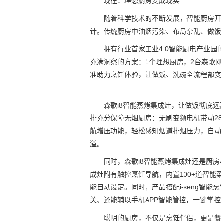
现在：理想厨房变成现实
随着科学技术的不断发展，智能厨房开
计。传统厨房中油烟污染、布局杂乱、做饭
拥有行业首家工业4.0智能厨电产业
充满洞察的方案：1个理想厨房，2台森歌刚
准助力烹饪体验，让做饭、洗碗全流程都变
森歌i8智能蒸烤集成灶，让做饭彻底
排充分保障无烟厨房：无刷变频电机带动28
航增压功能，轻松感知烟道排烟压力，自动增
溢。
同时，森歌i8智能蒸烤集成灶还是厨
成灶附有触控烹饪导航，内置100+道智
能自动设定。同时，产品搭配i-seng智
关、还能辅以手机APP智能管控，一键掌
聪明的厨房，不仅是烹饪伴侣，更是餐后