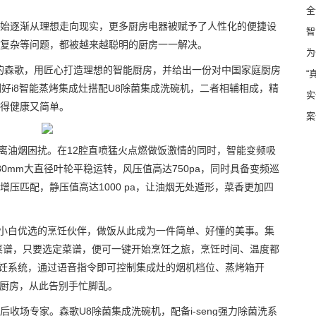
全
始逐渐从理想走向现实，更多厨房电器被赋予了人性化的便捷设
智
复杂等问题，都被越来越聪明的厨房一一解决。
为
园的森歌，用匠心打造理想的智能厨房，并给出一份对中国家庭厨房
“
好i8智能蒸烤集成灶搭配U8除菌集成洗碗机，二者相辅相成，精
实
得健康又简单。
案
远离油烟困扰。在12腔直喷猛火点燃做饭激情的同时，智能变频吸
0mm大直径叶轮平稳运转，风压值高达750pa，同时具备变频巡
压匹配，静压值高达1000 pa，让油烟无处遁形，菜香更加四
房小白优选的烹饪伙伴，做饭从此成为一件简单、好懂的美事。集
能菜谱，只要选定菜谱，便可一键开始烹饪之旅，烹饪时间、温度都
能烹饪系统，通过语音指令即可控制集成灶的烟机档位、蒸烤箱开
控厨房，从此告别手忙脚乱。
收场专家。森歌U8除菌集成洗碗机，配备i-seng强力除菌洗系