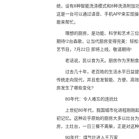
统，设有8种智能洗涤模式和8种洗涤附加
这是一台可以通过语音、手机APP来实现
歌来帮忙。
理想的厨房，是功能、科学和艺术三位
期待!2台森歌，让当代厨房变得完美：轻
艺节目，7月22日 即将上线，敬请期待!
老话说，民以食为天。厨房作为烹制食
过去几十年，老百姓的生活水平日益提
传统走向现代，并且愈发智能、方便、高效
房发生了哪些变化?
80年代：令人难忘的连炕灶
上世纪80年代，我国城市化进程刚刚
初记忆。这种近乎原始的厨房大多以灶台为
房，土灶台，一日三餐不离柴，正是对这种
90年代：煤气灶进入千万家