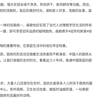
功能，强大实现全域干净洗、热风烘干、新风鲜存等功能。而且，
操控的洗碗机，饭后的美好时光，请和家人共享，洗碗的杂事，森
一体的完美统一，森歌恰好实现了当代人对理想烹饪生活的所有
松一键，即可享受冠军品质的聪明厨房。森歌携手#冠军的新家#综
物的重要阵地，在家庭生活中的地位举足轻重。
高，厨房的形态也在随着生活改善而不断演变：中国人的厨房从
。让我们穿越历史的时光，看看这几十年间，普通中国家庭的厨
起步，大量人口还居住在农村，连炕灶是很多人儿时关于厨房的最
中心，条件简陋，卫生状况也差，做饭时油烟弥漫，一句黑厨
厨房形态最好的诠释。