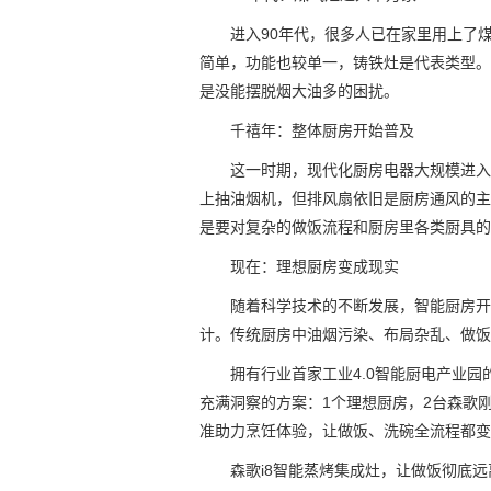
进入90年代，很多人已在家里用上了
简单，功能也较单一，铸铁灶是代表类型。
是没能摆脱烟大油多的困扰。
千禧年：整体厨房开始普及
这一时期，现代化厨房电器大规模进入
上抽油烟机，但排风扇依旧是厨房通风的主
是要对复杂的做饭流程和厨房里各类厨具的
现在：理想厨房变成现实
随着科学技术的不断发展，智能厨房开
计。传统厨房中油烟污染、布局杂乱、做饭
拥有行业首家工业4.0智能厨电产业
充满洞察的方案：1个理想厨房，2台森歌刚
准助力烹饪体验，让做饭、洗碗全流程都变
森歌i8智能蒸烤集成灶，让做饭彻底