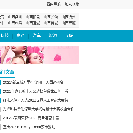
晋网导航
加入收藏
大同
山西朔州
山西阳泉
山西长治
山西忻州
晋中
山西临汾
山西运城
山西晋城
山西专题
科技
房产
汽车
能源
互联
热门文章
2021“新三板万里行”调研，入围调研名
2021年家具板十大品牌榜单耀世出炉！看
好未来轻舟入选2021世界人工智能大会智
光峰科技赞助深圳大学光电设计大赛校企合作
ATLAS寰图荣获“2021商业运营十强
直击2021CBME，Denti莎卡婴幼