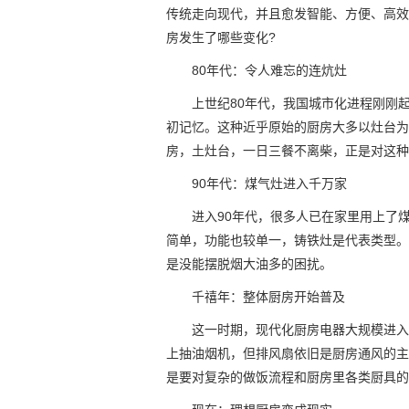
传统走向现代，并且愈发智能、方便、高效
房发生了哪些变化?
80年代：令人难忘的连炕灶
上世纪80年代，我国城市化进程刚刚
初记忆。这种近乎原始的厨房大多以灶台为
房，土灶台，一日三餐不离柴，正是对这种
90年代：煤气灶进入千万家
进入90年代，很多人已在家里用上了
简单，功能也较单一，铸铁灶是代表类型。
是没能摆脱烟大油多的困扰。
千禧年：整体厨房开始普及
这一时期，现代化厨房电器大规模进入
上抽油烟机，但排风扇依旧是厨房通风的主
是要对复杂的做饭流程和厨房里各类厨具的