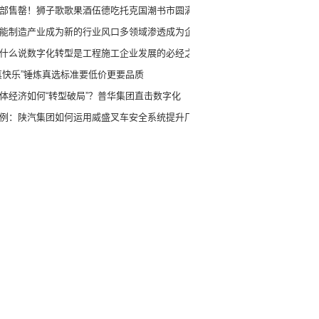
部售罄！狮子歌歌果酒伍德吃托克国潮书市圆满
能制造产业成为新的行业风口多领域渗透成为企
什么说数字化转型是工程施工企业发展的必经之
真快乐”锤炼真选标准要低价更要品质
体经济如何“转型破局”？普华集团直击数字化
例：陕汽集团如何运用威盛叉车安全系统提升厂