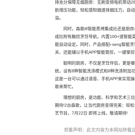
排充分保障无烟厨房：无刷变频电机带动28
航增压功能，轻松感知烟道排烟压力，自动增
溢。
同时，森歌i8智能蒸烤集成灶还是厨
成灶附有触控烹饪导航，内置100+道智
能自动设定。同时，产品搭配i-seng智
关、还能辅以手机APP智能管控，一键掌
聪明的厨房，不仅是烹饪伴侣，更是餐后
统，设有8种智能洗涤模式和8种洗涤附加
这是一台可以通过语音、手机APP来实现
歌来帮忙。
理想的厨房，是功能、科学和艺术三位
期待!2台森歌，让当代厨房变得完美：轻
艺节目，7月22日 即将上线，敬请期待!
郑重声明：此文内容为本网站转载