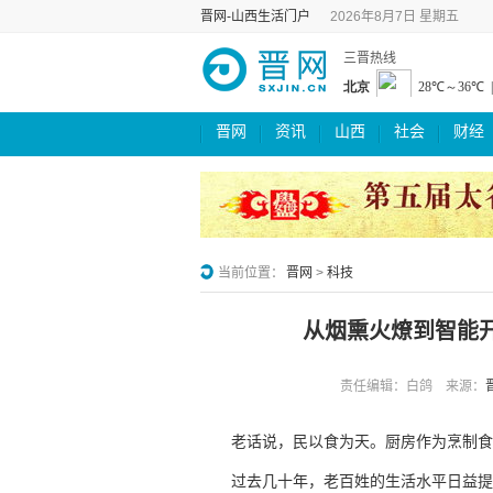
晋网-山西生活门户
2026年8月7日 星期五
三晋热线
晋网
资讯
山西
社会
财经
当前位置：
晋网
>
科技
从烟熏火燎到智能开
责任编辑：白鸽 来源：
老话说，民以食为天。厨房作为烹制食
过去几十年，老百姓的生活水平日益提