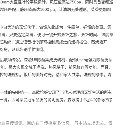
0mm大直径叶轮平稳运转，风压值高达750pa，同时具备变频巡
压匹配，静压值高达1000 pa，让油烟无处遁形，菜香更加四
房小白优选的烹饪伙伴，做饭从此成为一件简单、好懂的美事。集
能菜谱，只要选定菜谱，便可一键开始烹饪之旅，烹饪时间、温度都
能烹饪系统，通过语音指令即可控制集成灶的烟机档位、蒸烤箱开
控厨房，从此告别手忙脚乱。
收场专家。森歌U8除菌集成洗碗机，配备i-seng强力除菌洗系
功能，强大实现全域干净洗、热风烘干、新风鲜存等功能。而且，
操控的洗碗机，饭后的美好时光，请和家人共享，洗碗的杂事，森
一体的完美统一，森歌恰好实现了当代人对理想烹饪生活的所有
松一键，即可享受冠军品质的聪明厨房。森歌携手#冠军的新家#综
企业宣传资讯，目的在于传播更多信息，与本站立场无关。仅